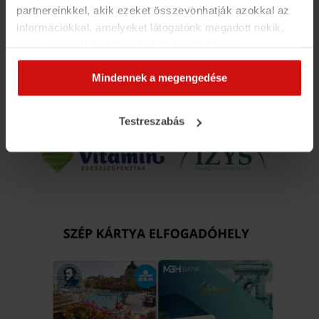
partnereinkkel, akik ezeket összevonhatják azokkal az
információkkal, amelyeket látogatónk megadott nekik,
vagy amelyeket a látogató által használt más
szolgáltatásokból gyűjtöttek. Elfogadásával segíti a
Mindennek a megengedése
munkánkat és nagyobb felhasználói élményt
biztosíthatunk mi is látogatóinknak.
Testreszabás