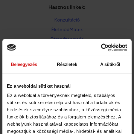
Hasznos linkek:
Konzultáció
ÉletmódMátrix
Étrendtervezés
Általános Szerződési Feltételek
Adatkezelési téjékoztató
Beleegyezés
Részletek
A sütikről
A bankkártya és átutalás mellett mostantól már
SZÉP kártyával és EGÉSZSÉGPÉNZTÁR számlával
Ez a weboldal sütiket használ
is fizethetsz!
Ez a weboldal a törvényeknek megfelelő, szabályos
sütiket és süti kezelési eljárást használ a tartalmak és
Fizetési lehetőségek aloldalon
Részletek: a
hirdetések személyre szabásához, a közösségi média
funkciók biztosításához és a forgalom elemzéséhez. A
webhelyünk használatával kapcsolatos információkat
megosztjuk a közösségi média-, hirdetési- és analitikai