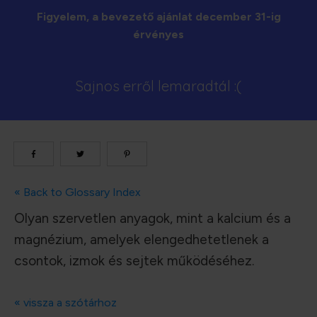
Figyelem, a bevezető ajánlat december 31-ig
érvényes
Sajnos erről lemaradtál :(
« Back to Glossary Index
Olyan szervetlen anyagok, mint a kalcium és a
magnézium, amelyek elengedhetetlenek a
csontok, izmok és sejtek működéséhez.
« vissza a szótárhoz