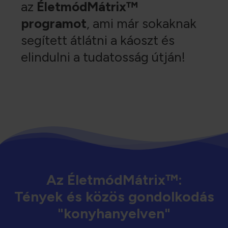
az
ÉletmódMátrix™
programot
, ami már sokaknak
segített átlátni a káoszt és
elindulni a tudatosság útján!
Az ÉletmódMátrix™:
Tények és közös gondolkodás
"konyhanyelven"