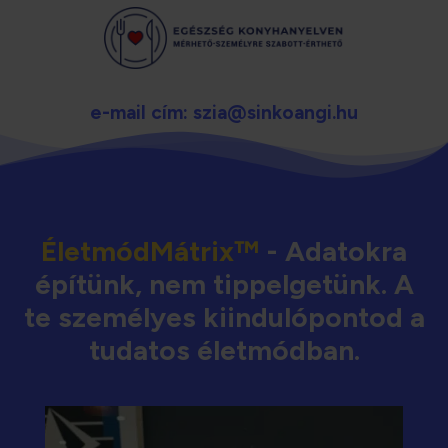
e-mail cím:
szia@sinkoangi.hu
ÉletmódMátrix™
- Adatokra
építünk, nem tippelgetünk. A
te személyes kiindulópontod a
tudatos életmódban.