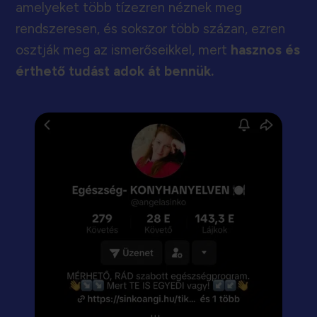
amelyeket több tízezren néznek meg
rendszeresen, és sokszor több százan, ezren
osztják meg az ismerőseikkel, mert
hasznos és
érthető tudást adok át bennük.