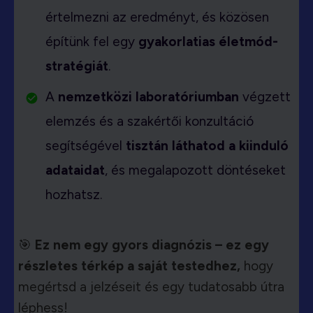
értelmezni az eredményt, és közösen
építünk fel egy
gyakorlatias életmód-
stratégiát
.
A
nemzetközi laboratóriumban
végzett
elemzés és a szakértői konzultáció
segítségével
tisztán láthatod a kiinduló
adataidat
, és megalapozott döntéseket
hozhatsz.
🎯
Ez nem egy gyors diagnózis – ez egy
részletes térkép a saját testedhez,
hogy
megértsd a jelzéseit és egy tudatosabb útra
léphess!