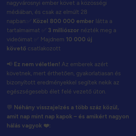
nagyvárosnyi ember követ a közösségi
médiában, és csak az elmúlt 28
napban:✅
Közel 800 000 ember
látta a
tartalmaimat ✅
3 milliószor
nézték meg a
videóimat ✅ Majdnem
10 000 új
követő
csatlakozott
📢
Ez nem véletlen!
Az emberek azért
követnek, mert érthetően, gyakorlatiasan és
bizonyított eredményekkel segítek nekik az
egészségesebb élet felé vezető úton.
💬
Néhány visszajelzés a több száz közül,
amit nap mint nap kapok – és amikért nagyon
hálás vagyok ❤️: