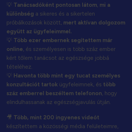
💡
Tanácsadóként pontosan látom
,
mi a
különbség
a sikeres és a sikertelen
próbálkozások között,
mert aktívan dolgozom
együtt az ügyfeleimmel.
💡
Több ezer embernek segítettem már
online
, és személyesen is több száz ember
kért tőlem tanácsot az egészsége jobbá
tételéhez.
💡
Havonta több mint egy tucat személyes
konzultációt tartok
ügyfeleimnek, és
több
száz emberrel beszéltem telefonon
, hogy
elindulhassanak az egészségjavulás útján.
🎥
Több, mint 200 ingyenes videót
készítettem a közösségi média felületeimre,