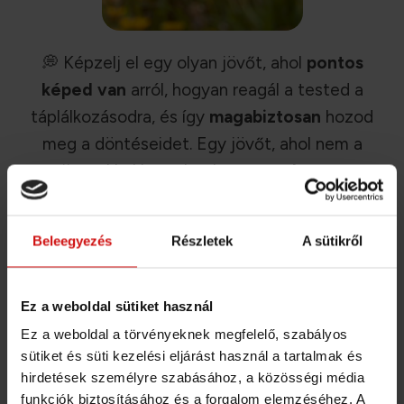
💭 Képzelj el egy olyan jövőt, ahol
pontos
képed van
arról, hogyan reagál a tested a
táplálkozásodra, és így
magabiztosan
hozod
meg a döntéseidet. Egy jövőt, ahol nem a
tünetekkel harcolsz, hanem
tudatosan
támogatod
a tested optimális működését.
Beleegyezés
Részletek
A sütikről
Milyen lenne, ha
több energiával, jobb
közérzettel
tekintenél a következő évekre,
mert
érted a tested jelzéseit
és
Ez a weboldal sütiket használ
egy
személyre szabott életmód-
Ez a weboldal a törvényeknek megfelelő, szabályos
stratégiát
követsz?
sütiket és süti kezelési eljárást használ a tartalmak és
hirdetések személyre szabásához, a közösségi média
Ez
nem csak álom
: két csepp vér és egy
funkciók biztosításához és a forgalom elemzéséhez. A