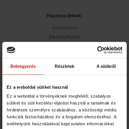
Hasznos linkek:
Konzultáció
ÉletmódMátrix
Étrendtervezés
Általános Szerződési Feltételek
Adatkezelési téjékoztató
Beleegyezés
Részletek
A sütikről
A bankkártya és átutalás mellett mostantól már
Ez a weboldal sütiket használ
SZÉP kártyával és EGÉSZSÉGPÉNZTÁR számlával
is fizethetsz!
Ez a weboldal a törvényeknek megfelelő, szabályos
sütiket és süti kezelési eljárást használ a tartalmak és
Fizetési lehetőségek aloldalon
hirdetések személyre szabásához, a közösségi média
Részletek: a
funkciók biztosításához és a forgalom elemzéséhez. A
webhelyünk használatával kapcsolatos információkat