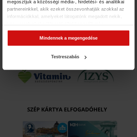
megosztjuk a közösségi média-, hirdetési- és analitikai
partnereinkkel, akik ezeket összevonhatják azokkal az
információkkal, amelyeket látogatónk megadott nekik,
vagy amelyeket a látogató által használt más
szolgáltatásokból gyűjtöttek. Elfogadásával segíti a
Mindennek a megengedése
munkánkat és nagyobb felhasználói élményt
biztosíthatunk mi is látogatóinknak.
Testreszabás