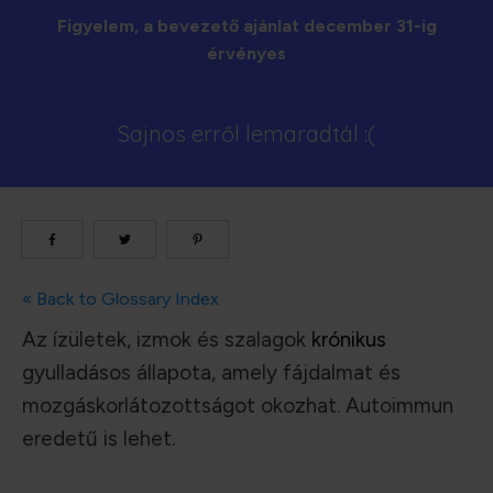
Figyelem, a bevezető ajánlat december 31-ig
érvényes
Sajnos erről lemaradtál :(
« Back to Glossary Index
Az ízületek, izmok és szalagok
krónikus
gyulladásos állapota, amely fájdalmat és
mozgáskorlátozottságot okozhat. Autoimmun
eredetű is lehet.