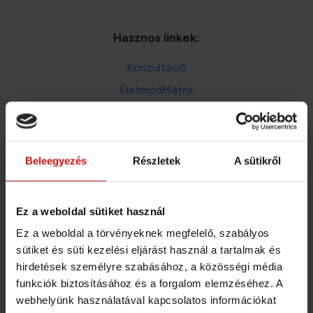
Hasznos linkek:
Konzultáció
ÉletmódMátrix
Étrendtervezés
Általános Szerződési Feltételek
Adatkezelési téjékoztató
Beleegyezés
Részletek
A sütikről
A bankkártya és átutalás mellett mostantól már
Ez a weboldal sütiket használ
SZÉP kártyával és EGÉSZSÉGPÉNZTÁR számlával
is fizethetsz!
Ez a weboldal a törvényeknek megfelelő, szabályos
sütiket és süti kezelési eljárást használ a tartalmak és
Fizetési lehetőségek aloldalon
hirdetések személyre szabásához, a közösségi média
Részletek: a
funkciók biztosításához és a forgalom elemzéséhez. A
webhelyünk használatával kapcsolatos információkat