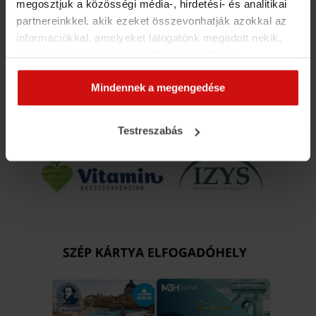
megosztjuk a közösségi média-, hirdetési- és analitikai
partnereinkkel, akik ezeket összevonhatják azokkal az
információkkal, amelyeket látogatónk megadott nekik,
vagy amelyeket a látogató által használt más
szolgáltatásokból gyűjtöttek. Elfogadásával segíti a
Mindennek a megengedése
munkánkat és nagyobb felhasználói élményt
biztosíthatunk mi is látogatóinknak.
Testreszabás