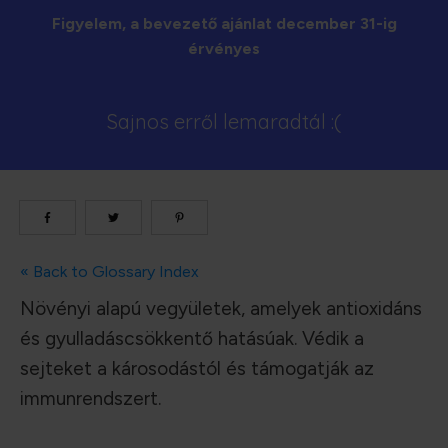
Figyelem, a bevezető ajánlat december 31-ig
érvényes
Sajnos erről lemaradtál :(
« Back to Glossary Index
Növényi alapú vegyületek, amelyek antioxidáns
és gyulladáscsökkentő hatásúak. Védik a
sejteket a károsodástól és támogatják az
immunrendszert.