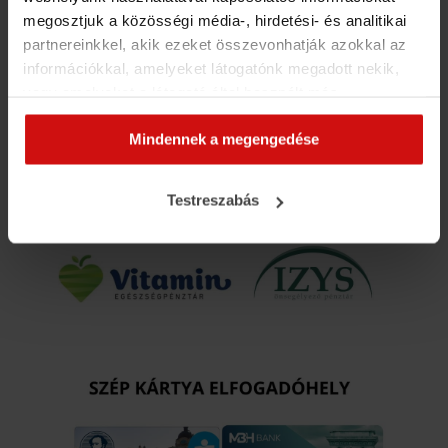
megosztjuk a közösségi média-, hirdetési- és analitikai
partnereinkkel, akik ezeket összevonhatják azokkal az
információkkal, amelyeket látogatónk megadott nekik,
vagy amelyeket a látogató által használt más
szolgáltatásokból gyűjtöttek. Elfogadásával segíti a
Mindennek a megengedése
munkánkat és nagyobb felhasználói élményt
biztosíthatunk mi is látogatóinknak.
Testreszabás