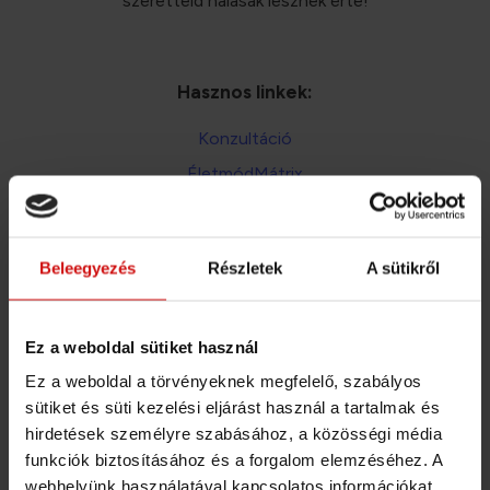
szeretteid hálásak lesznek érte!
Hasznos linkek:
Konzultáció
ÉletmódMátrix
Étrendtervezés
Általános Szerződési Feltételek
Beleegyezés
Részletek
A sütikről
Adatkezelési téjékoztató
A bankkártya és átutalás mellett mostantól már
Ez a weboldal sütiket használ
SZÉP kártyával és EGÉSZSÉGPÉNZTÁR számlával
Ez a weboldal a törvényeknek megfelelő, szabályos
is fizethetsz!
sütiket és süti kezelési eljárást használ a tartalmak és
hirdetések személyre szabásához, a közösségi média
Fizetési lehetőségek aloldalon
Részletek: a
funkciók biztosításához és a forgalom elemzéséhez. A
webhelyünk használatával kapcsolatos információkat