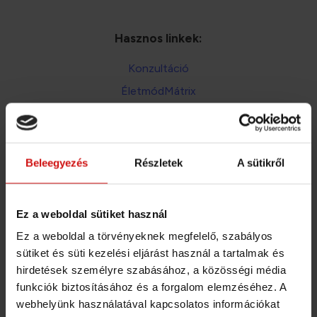
Hasznos linkek:
Konzultáció
ÉletmódMátrix
Étrendtervezés
Általános Szerződési Feltételek
Adatkezelési téjékoztató
Beleegyezés
Részletek
A sütikről
A bankkártya és átutalás mellett mostantól már
Ez a weboldal sütiket használ
SZÉP kártyával és EGÉSZSÉGPÉNZTÁR számlával
is fizethetsz!
Ez a weboldal a törvényeknek megfelelő, szabályos
sütiket és süti kezelési eljárást használ a tartalmak és
Fizetési lehetőségek aloldalon
hirdetések személyre szabásához, a közösségi média
Részletek: a
funkciók biztosításához és a forgalom elemzéséhez. A
webhelyünk használatával kapcsolatos információkat