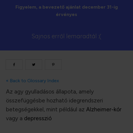
Figyelem, a bevezető ajánlat december 31-ig
érvényes
Sajnos erről lemaradtál :(
« Back to Glossary Index
Az agy gyulladásos állapota, amely
összefüggésbe hozható idegrendszeri
betegségekkel, mint például az
Alzheimer-kór
vagy a
depresszió