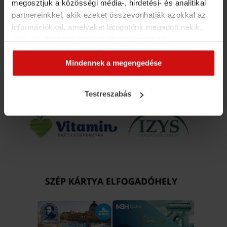
megosztjuk a közösségi média-, hirdetési- és analitikai
partnereinkkel, akik ezeket összevonhatják azokkal az
információkkal, amelyeket látogatónk megadott nekik,
vagy amelyeket a látogató által használt más
szolgáltatásokból gyűjtöttek. Elfogadásával segíti a
Mindennek a megengedése
munkánkat és nagyobb felhasználói élményt
biztosíthatunk mi is látogatóinknak.
Testreszabás