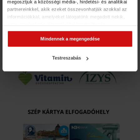
megosztjuk a közösségi média-, hirdetési- és analitikai
partnereinkkel, akik ezeket összevonhatják azokkal az
információkkal, amelyeket látogatónk megadott nekik,
vagy amelyeket a látogató által használt más
szolgáltatásokból gyűjtöttek. Elfogadásával segíti a
Mindennek a megengedése
munkánkat és nagyobb felhasználói élményt
biztosíthatunk mi is látogatóinknak.
Testreszabás