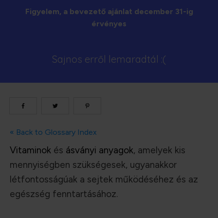
Figyelem, a bevezető ajánlat december 31-ig
érvényes
Sajnos erről lemaradtál :(
« Back to Glossary Index
Vitaminok
és
ásványi anyagok
, amelyek kis
mennyiségben szükségesek, ugyanakkor
létfontosságúak a sejtek működéséhez és az
egészség fenntartásához.