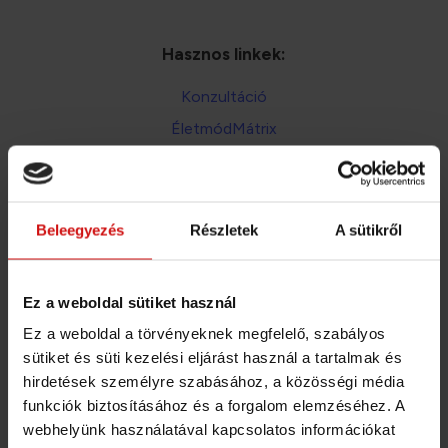
Hasznos linkek:
Konzultáció
ÉletmódMátrix
Étrendtervezés
Általános Szerződési Feltételek
Adatkezelési téjékoztató
Beleegyezés
Részletek
A sütikről
A bankkártya és átutalás mellett mostantól már
Ez a weboldal sütiket használ
SZÉP kártyával és EGÉSZSÉGPÉNZTÁR számlával
is fizethetsz!
Ez a weboldal a törvényeknek megfelelő, szabályos
sütiket és süti kezelési eljárást használ a tartalmak és
Fizetési lehetőségek aloldalon
hirdetések személyre szabásához, a közösségi média
Részletek: a
funkciók biztosításához és a forgalom elemzéséhez. A
webhelyünk használatával kapcsolatos információkat