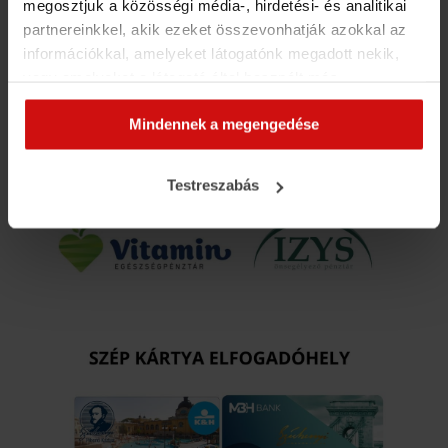
megosztjuk a közösségi média-, hirdetési- és analitikai
partnereinkkel, akik ezeket összevonhatják azokkal az
információkkal, amelyeket látogatónk megadott nekik,
vagy amelyeket a látogató által használt más
szolgáltatásokból gyűjtöttek. Elfogadásával segíti a
Mindennek a megengedése
munkánkat és nagyobb felhasználói élményt
biztosíthatunk mi is látogatóinknak.
Testreszabás