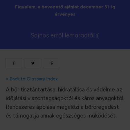
Figyelem, a bevezető ajánlat december 31-ig
érvényes
Sajnos erről lemaradtál :(
« Back to Glossary Index
A bőr tisztántartása, hidratálása és védelme az
időjárási viszontagságoktól és káros anyagoktól.
Rendszeres ápolása megelőzi a bőröregedést
és támogatja annak egészséges működését.