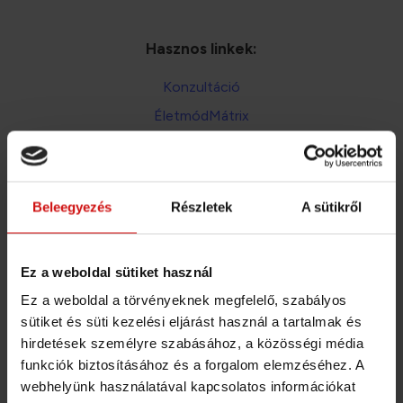
Hasznos linkek:
Konzultáció
ÉletmódMátrix
Étrendtervezés
Általános Szerződési Feltételek
Adatkezelési téjékoztató
Beleegyezés
Részletek
A sütikről
A bankkártya és átutalás mellett mostantól már
Ez a weboldal sütiket használ
SZÉP kártyával és EGÉSZSÉGPÉNZTÁR számlával
is fizethetsz!
Ez a weboldal a törvényeknek megfelelő, szabályos
sütiket és süti kezelési eljárást használ a tartalmak és
Fizetési lehetőségek aloldalon
hirdetések személyre szabásához, a közösségi média
Részletek: a
funkciók biztosításához és a forgalom elemzéséhez. A
webhelyünk használatával kapcsolatos információkat