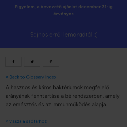
Figyelem, a bevezető ajánlat december 31-ig
érvényes
Sajnos erről lemaradtál :(
« Back to Glossary Index
A hasznos és káros baktériumok megfelelő
arányának fenntartása a bélrendszerben, amely
az emésztés és az immunműködés alapja.
« vissza a szótárhoz