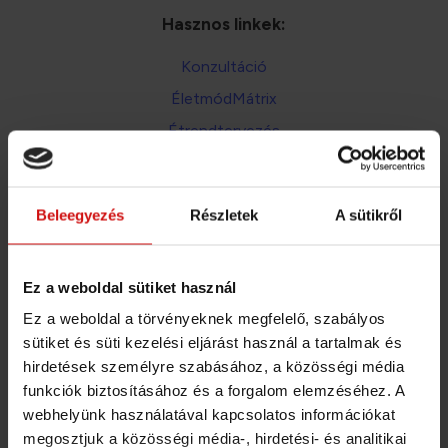
Hasznos linkek:
Konzultáció
ÉletmódMátrix
Étrendtervezés
Általános Szerződési Feltételek
Adatkezelési téjékoztató
Beleegyezés
Részletek
A sütikről
A bankkártya és átutalás mellett mostantól már
SZÉP kártyával és EGÉSZSÉGPÉNZTÁR számlával
Ez a weboldal sütiket használ
is fizethetsz!
Ez a weboldal a törvényeknek megfelelő, szabályos
sütiket és süti kezelési eljárást használ a tartalmak és
Fizetési lehetőségek aloldalon
Részletek: a
hirdetések személyre szabásához, a közösségi média
funkciók biztosításához és a forgalom elemzéséhez. A
webhelyünk használatával kapcsolatos információkat
megosztjuk a közösségi média-, hirdetési- és analitikai