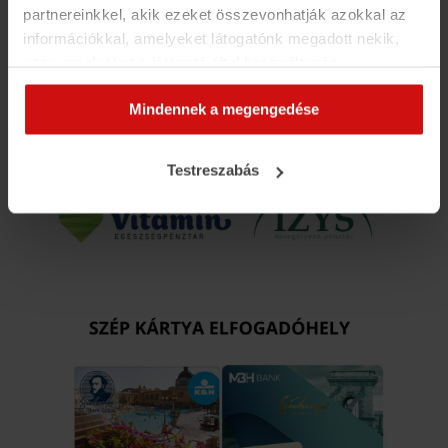
partnereinkkel, akik ezeket összevonhatják azokkal az
információkkal, amelyeket látogatónk megadott nekik,
vagy amelyeket a látogató által használt más
szolgáltatásokból gyűjtöttek. Elfogadásával segíti a
Mindennek a megengedése
munkánkat és nagyobb felhasználói élményt
biztosíthatunk mi is látogatóinknak.
Testreszabás