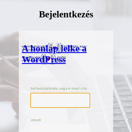
Bejelentkezés
A honlap lelke a
WordPress
Felhasználónév, vagy e-mail cím
Jelszó