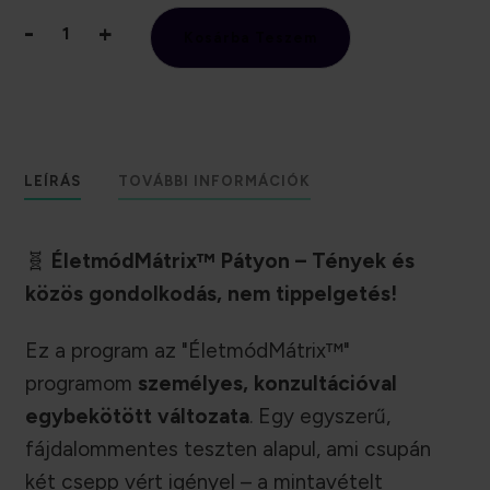
-
+
Kosárba Teszem
ÉletmódMátrix
-
Pátyon
mennyiség
LEÍRÁS
TOVÁBBI INFORMÁCIÓK
🧬
ÉletmódMátrix™ Pátyon – Tények és
közös gondolkodás, nem tippelgetés!
Ez a program az "ÉletmódMátrix™"
programom
személyes, konzultációval
egybekötött változata
. Egy egyszerű,
fájdalommentes teszten alapul, ami csupán
két csepp vért igényel – a mintavételt