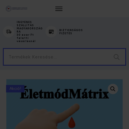
INGYENES
SZÁLLÍTÁS
MAGYARORSZÁG
BIZTONSÁGOS
RA
FIZETÉS
30 ezer Ft
feletti
vásárlásnál
Keresés
a
következőre:
Akció!