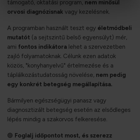
támogató, oktatási program,
nem minősül
orvosi diagnózisnak
vagy kezelésnek.
A programban használt teszt egy
életmódbeli
mutatót
(a sejtszintű belső egyensúlyt) mér,
ami
fontos indikátora
lehet a szervezetben
zajló folyamatoknak. Célunk ezen adatok
közös, "konyhanyelvű" értelmezése és a
táplálkozástudatosság növelése,
nem pedig
egy konkrét betegség megállapítása.
Bármilyen egészségügyi panasz vagy
diagnosztizált betegség esetén az elsődleges
lépés mindig a szakorvos felkeresése.
🟢
Foglalj időpontot most, és szerezz