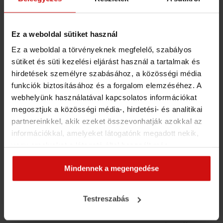
konzultáció
az eredmények közös,
"konyhanyelvű" átbeszélésére és a stratégia
Ez a weboldal sütiket használ
felépítésére.
Ez a weboldal a törvényeknek megfelelő, szabályos
sütiket és süti kezelési eljárást használ a tartalmak és
💳
Fizetési lehetőségek:
hirdetések személyre szabásához, a közösségi média
funkciók biztosításához és a forgalom elemzéséhez. A
Bankkártya
webhelyünk használatával kapcsolatos információkat
megosztjuk a közösségi média-, hirdetési- és analitikai
Átutalás
partnereinkkel, akik ezeket összevonhatják azokkal az
információkkal, amelyeket látogatónk megadott nekik,
SZÉP kártya (MBH, K&H, OTP)
vagy amelyeket a látogató által használt más
Egészségpénztári elszámolás (Prémium,
szolgáltatásokból gyűjtöttek. Elfogadásával segíti a
Mindennek a megengedése
munkánkat és nagyobb felhasználói élményt
Allianz, Izys, Vitamin, Generali, OTP) 👉
biztosíthatunk mi is látogatóinknak.
Fizetési információk itt
Testreszabás
📣
Fontos:
Az ÉletmódMátrix™ egy életmódot