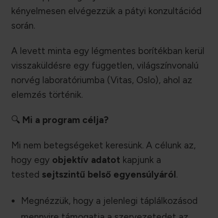
kényelmesen elvégezzük a pátyi konzultációd
során.
A levett minta egy légmentes borítékban kerül
visszaküldésre egy független, világszínvonalú
norvég laboratóriumba (Vitas, Oslo), ahol az
elemzés történik.
🔍
Mi a program célja?
Mi nem betegségeket keresünk. A célunk az,
hogy egy
objektív adatot
kapjunk a
tested
sejtszintű belső egyensúlyáról
.
Megnézzük, hogy a jelenlegi táplálkozásod
mennyire támogatja a szervezetedet az