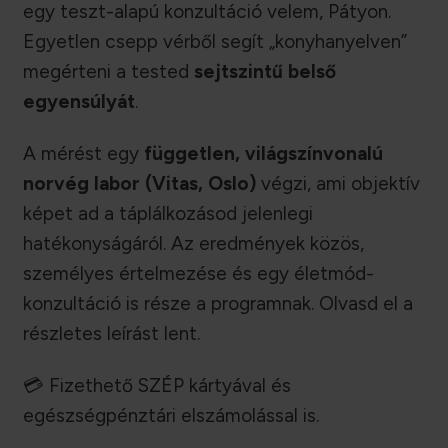
egy teszt-alapú konzultáció velem, Pátyon.
was:
is:
Egyetlen csepp vérből segít „konyhanyelven”
198400 Ft.
89900 F
megérteni a tested
sejtszintű belső
egyensúlyát
.
A mérést egy
független, világszínvonalú
norvég labor (Vitas, Oslo)
végzi, ami objektív
képet ad a táplálkozásod jelenlegi
hatékonyságáról. Az eredmények közös,
személyes értelmezése és egy életmód-
konzultáció is része a programnak. Olvasd el a
részletes leírást lent.
💳 Fizethető SZÉP kártyával és
egészségpénztári elszámolással is.