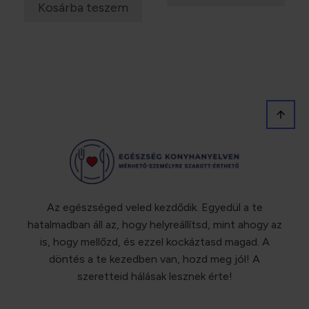
112500 Ft.
74900
was:
is:
Kosárba teszem
178400 Ft.
69900 Ft.
Az egészséged veled kezdődik. Egyedül a te
hatalmadban áll az, hogy helyreállítsd, mint ahogy az
is, hogy mellőzd, és ezzel kockáztasd magad. A
döntés a te kezedben van, hozd meg jól! A
szeretteid hálásak lesznek érte!