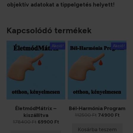
objektív adatokat a tippelgetés helyett!
Kapcsolódó termékek
Akció!
Akció!
ÉletmódMátrix –
Bél-Harmónia Program
kiszállítva
Original
Curre
112500
Ft
74900
Ft
price
price
Original
Current
178400
Ft
69900
Ft
was:
is:
price
price
Kosárba teszem