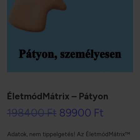
ÉletmódMátrix – Pátyon
Original
Current
198400
Ft
89900
Ft
price
price
Adatok, nem tippelgetés! Az ÉletmódMátrix™