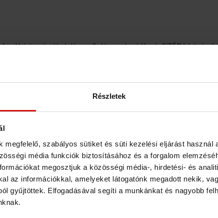
 bankkártya és átutalás mellett mostantól már SZÉP kártyával 
GÉSZSÉGPÉNZTÁR számlával is fizethetsz!
Fizetési lehetőségek aloldalon
észletek: a
Részletek
ál
 megfelelő, szabályos sütiket és süti kezelési eljárást használ 
zösségi média funkciók biztosításához és a forgalom elemzés
ormációkat megosztjuk a közösségi média-, hirdetési- és analiti
l az információkkal, amelyeket látogatónk megadott nekik, vagy
ól gyűjtöttek. Elfogadásával segíti a munkánkat és nagyobb fel
inknak.