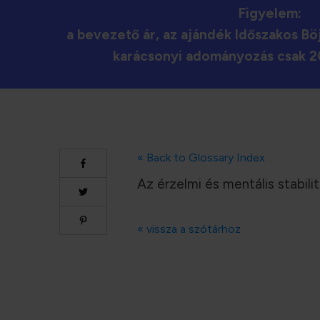
Figyelem:
a bevezető ár, az ajándék Időszakos Böj
karácsonyi adományozás csak 20
« Back to Glossary Index
Az érzelmi és mentális stabili
« vissza a szótárhoz