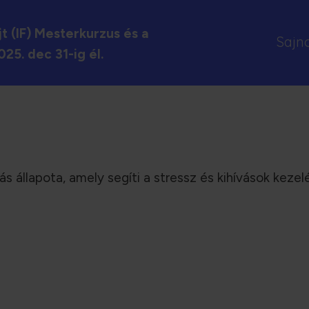
t (IF) Mesterkurzus és a
Sajno
25. dec 31-ig él.
tás állapota, amely segíti a stressz és kihívások kezel