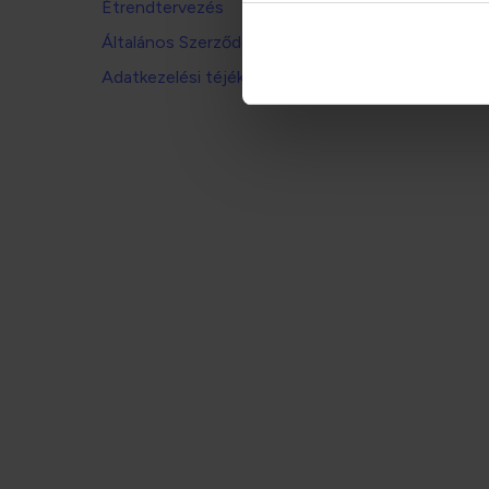
Étrendtervezés
Általános Szerződési Feltételek
Adatkezelési téjékoztató