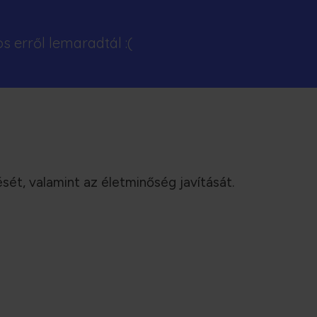
s erről lemaradtál :(
ését, valamint az életminőség javítását.