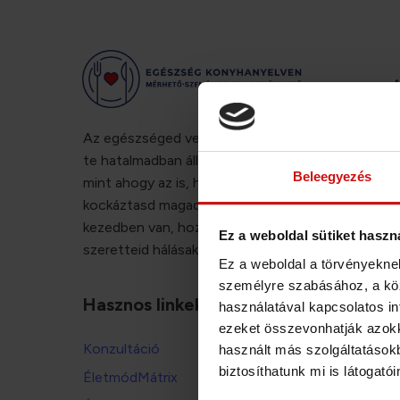
A
E
Az egészséged veled kezdődik. Egyedül a
R
te hatalmadban áll az, hogy helyreállítsd,
Beleegyezés
mint ahogy az is, hogy mellőzd, és ezzel
kockáztasd magad. A döntés a te
kezedben van, hozd meg jól! A
Ez a weboldal sütiket haszn
szeretteid hálásak lesznek érte!
Ez a weboldal a törvényeknek
személyre szabásához, a kö
Hasznos linkek:
használatával kapcsolatos inf
ezeket összevonhatják azokka
Konzultáció
használt más szolgáltatásokb
biztosíthatunk mi is látogató
ÉletmódMátrix