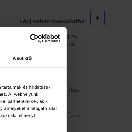
Lépj velem kapcsolatba:
és
szia@sinkoangi.hu
Email:
Telefon: +36 30 710 7629
Egészség,
TikTok:
A sütikről
konyhanyelven
Egészség,
FaceBook:
a tartalmak és hirdetések
konyhanyelven Facebook
éhez. A webhelyünk
kai partnereinkkel, akik
Egészség,
YouTube:
 amelyeket a látogató által
konyhanyelven YouTube
használói élményt