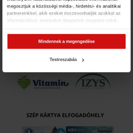
megosztjuk a közösségi média-, hirdetési- és analitikai
partnereinkkel, akik ezeket összevonhatják azokkal az
információkkal, amelyeket látogatónk megadott nekik,
vagy amelyeket a látogató által használt más
szolgáltatásokból gyűjtöttek. Elfogadásával segíti a
Mindennek a megengedése
munkánkat és nagyobb felhasználói élményt
biztosíthatunk mi is látogatóinknak.
Testreszabás