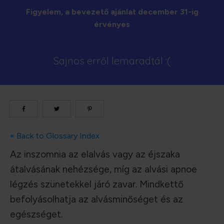
Figyelem, a bevezető ajánlat december 31-ig
érvényes
Sajnos erről lemaradtál :(
« Back to Glossary Index
Az inszomnia az elalvás vagy az éjszaka
átalvásának nehézsége, míg az alvási apnoe
légzés szünetekkel járó zavar. Mindkettő
befolyásolhatja az alvásminőséget és az
egészséget.