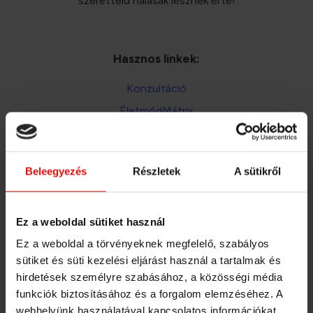
szeretteid hálásak lesznek érte!
Hasznos linkek:
Konzultáció
ÉletmódMátrix
Étrendtervezés
Általános Szerződési Feltételek
Beleegyezés
Részletek
A sütikről
Adatkezelési téjékoztató
A bankkártya és átutalás mellett mostantól már
Ez a weboldal sütiket használ
SZÉP kártyával és EGÉSZSÉGPÉNZTÁR számlával
Ez a weboldal a törvényeknek megfelelő, szabályos
is fizethetsz!
sütiket és süti kezelési eljárást használ a tartalmak és
hirdetések személyre szabásához, a közösségi média
Fizetési lehetőségek aloldalon
Részletek: a
funkciók biztosításához és a forgalom elemzéséhez. A
webhelyünk használatával kapcsolatos információkat