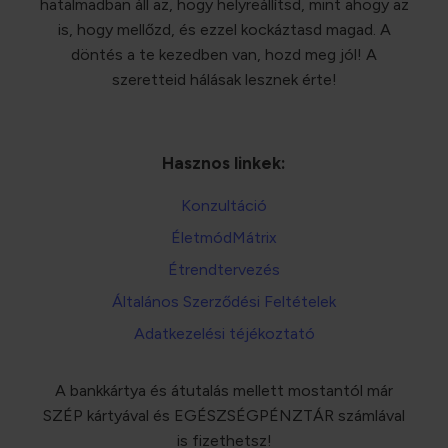
hatalmadban áll az, hogy helyreállítsd, mint ahogy az
is, hogy mellőzd, és ezzel kockáztasd magad. A
döntés a te kezedben van, hozd meg jól! A
szeretteid hálásak lesznek érte!
Hasznos linkek:
Konzultáció
ÉletmódMátrix
Étrendtervezés
Általános Szerződési Feltételek
Adatkezelési téjékoztató
A bankkártya és átutalás mellett mostantól már
SZÉP kártyával és EGÉSZSÉGPÉNZTÁR számlával
is fizethetsz!