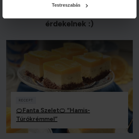
Testreszabás
Valószínű, hogy ezek az írásaim is
érdekelnek :)
RECEPT
🍊Fanta Szelet🍊 “hamis-
Túrókrémmel”