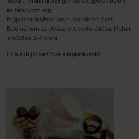
lekvárt. Utána diónyi gömböket gyúrok belőle
és felszúrom egy
fogpiszkálóra/hústűre/hurkapálcára őket.
Belemártom az olvasztott csokoládéba. Mehet
is hűtőbe 3-4 órára.
Ez a süti jól behűtve a legkirályabb!