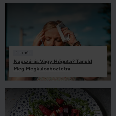
ÉLETMÓD
Napszúrás Vagy Hőguta? Tanuld
Meg Megkülönböztetni