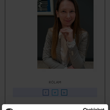
RÓLAM
Sinkó Angéla