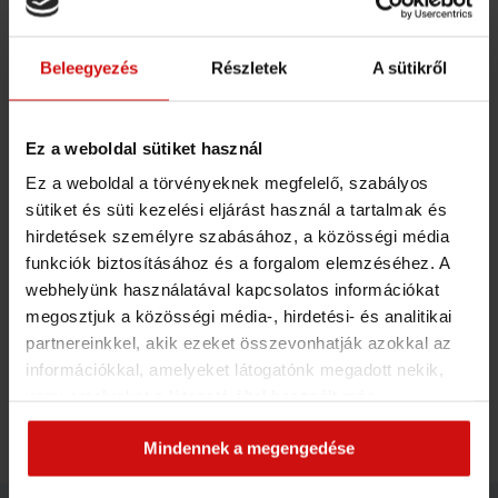
Az Egészség Konyhanyelven TikTok csatorna
Beleegyezés
Részletek
A sütikről
és FaceBook oldal megálmodója, és küldetése,
hogy segítsen neked hosszabb, egészségesebb
és minőségibb életet élni.
Ez a weboldal sütiket használ
Hosszú évek óta foglalkozik az egészséges
Ez a weboldal a törvényeknek megfelelő, szabályos
életmóddal, és saját tapasztalataiból tudja,
sütiket és süti kezelési eljárást használ a tartalmak és
hirdetések személyre szabásához, a közösségi média
milyen fontos a megfelelő táplálkozás és
funkciók biztosításához és a forgalom elemzéséhez. A
életmód. Krónikus sejtszintű gyulladás,
webhelyünk használatával kapcsolatos információkat
gluténérzékenység, tejtermék-intolerancia,
megosztjuk a közösségi média-, hirdetési- és analitikai
migrén, menstruációs fájdalmak, csúnya
partnereinkkel, akik ezeket összevonhatják azokkal az
visszerek - mind a múlté számára, és most
információkkal, amelyeket látogatónk megadott nekik,
neked is segíthet!
vagy amelyeket a látogató által használt más
szolgáltatásokból gyűjtöttek. Elfogadásával segíti a
Mindennek a megengedése
munkánkat és nagyobb felhasználói élményt
biztosíthatunk mi is látogatóinknak.