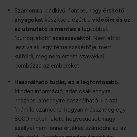
Számomra rendkívűl fontos, hogy
érthető
anyagok
at
készítsek, ezért a
videóim és ez
az útmutató is mentes
a
legtöbbet
"durrogtatott"
szakszavaktó
l
. Nem attól
lesz valaki egy téma szakértője, mert
külföldi, meg nem értett szavakkal
bombázza az embereket.
Használható tudás, ez a legfontosabb.
Minden információ, adat csak annyira
hasznos, amennyire használható. Ha azt
írnám le számodra, hogyan mássz meg egy
8000 méter feletti hegycsúcsot, nagy
eséllyel nem lenne értékes számodra ez az