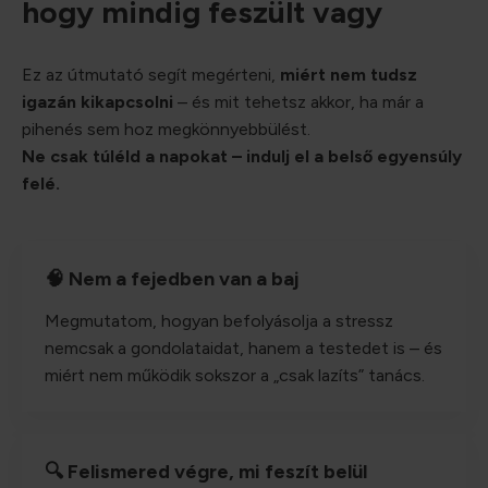
hogy mindig feszült vagy
Ez az útmutató segít megérteni,
miért nem tudsz
igazán kikapcsolni
– és mit tehetsz akkor, ha már a
pihenés sem hoz megkönnyebbülést.
Ne csak túléld a napokat – indulj el a belső egyensúly
felé.
🧠 Nem a fejedben van a baj
Megmutatom, hogyan befolyásolja a stressz
nemcsak a gondolataidat, hanem a testedet is – és
miért nem működik sokszor a „csak lazíts” tanács.
🔍 Felismered végre, mi feszít belül