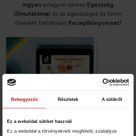
ingyen
a nagyon sikeres
Egészség
Útmutatómat
és az egészséges és finom
ételeket tartalmazó
Receptkönyvemet!
Beleegyezés
Részletek
A sütikről
Ez a weboldal sütiket használ
Ez a weboldal a törvényeknek megfelelő, szabályos