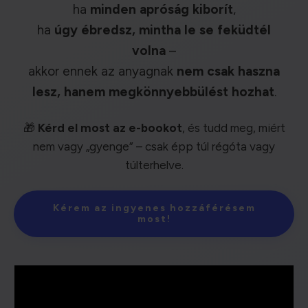
ha
minden apróság kiborít
,
ha
úgy ébredsz, mintha le se feküdtél
volna
–
akkor ennek az anyagnak
nem csak haszna
lesz, hanem megkönnyebbülést hozhat
.
🎁
Kérd el most az e-bookot
, és tudd meg, miért
nem vagy „gyenge” – csak épp túl régóta vagy
túlterhelve.
Kérem az ingyenes hozzáférésem
most!