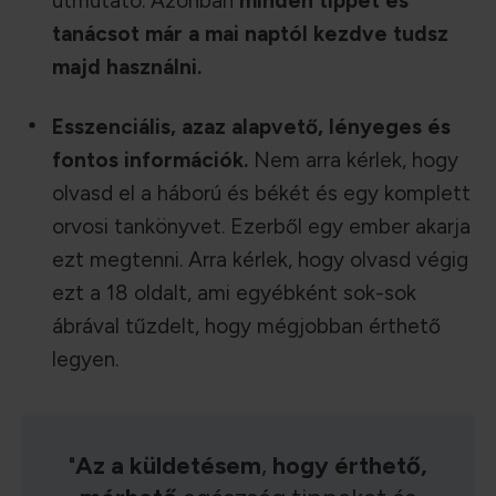
útmutató. Azonban
minden tippet és
tanácsot már a mai naptól kezdve tudsz
majd használni.
Esszenciális, azaz alapvető, lényeges és
fontos információk.
Nem arra kérlek, hogy
olvasd el a háború és békét és egy komplett
orvosi tankönyvet. Ezerből egy ember akarja
ezt megtenni. Arra kérlek, hogy olvasd végig
ezt a 18 oldalt, ami egyébként sok-sok
ábrával tűzdelt, hogy mégjobban érthető
legyen.
"
Az
a küldetésem
,
hogy
érthető,