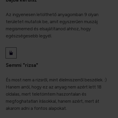
Az ingyenesen letölthető anyagomban 9 olyan
területet mutatok be, amit egyszerűen muszáj
megismerned és elsajátítanod ahhoz, hogy
egészségesebb legyél.
Semmi "rizsa"
És most nem a rizsről, mint élelmiszerről beszélek. :)
Hanem arról, hogy ez az anyag nem azért lett 18
oldalas, mert teletömtem haszontalan és
megfoghatatlan írásokkal, hanem azért, mert át
akarom adni a fontos alapokat.