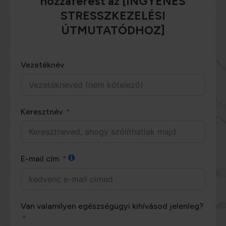
hozzáférést az [INGYENES
STRESSZKEZELÉSI
ÚTMUTATÓDHOZ]
Vezetéknév
Keresztnév
E-mail cím
Van valamilyen egészségügyi kihívásod jelenleg?