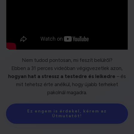
Nem tudod pontosan, mi feszít belülről?
Ebben a 31 perces videóban végigvezetlek azon,
hogyan hat a stressz a testedre és lelkedre
– és
mit tehetsz érte anélkül, hogy újabb terheket
pakolnál magadra.
Ez engem is érdekel, kérem az
Útmutatót!