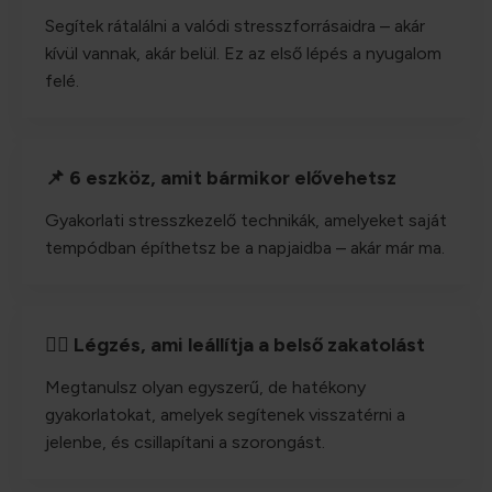
Segítek rátalálni a valódi stresszforrásaidra – akár
kívül vannak, akár belül. Ez az első lépés a nyugalom
felé.
📌 6 eszköz, amit bármikor elővehetsz
Gyakorlati stresszkezelő technikák, amelyeket saját
tempódban építhetsz be a napjaidba – akár már ma.
🧘‍♀️ Légzés, ami leállítja a belső zakatolást
Megtanulsz olyan egyszerű, de hatékony
gyakorlatokat, amelyek segítenek visszatérni a
jelenbe, és csillapítani a szorongást.