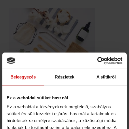
Beleegyezés
Részletek
A sütikről
Kerüld a műanyag tartalmú kozmetikumokat
Ez a weboldal sütiket használ
(pl.: arcradír, fogkrém) válassz természetes és
Ez a weboldal a törvényeknek megfelelő, szabályos
valódi összetevőket tartalmazót! Rengeteg
sütiket és süti kezelési eljárást használ a tartalmak és
van már a boltok polcain.
hirdetések személyre szabásához, a közösségi média
funkciók biztosításához és a forgalom elemzéséhez. A