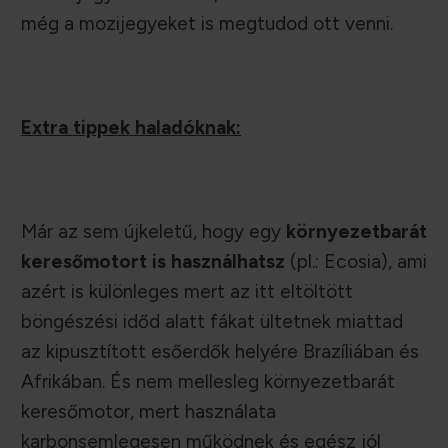
még a mozijegyeket is megtudod ott venni.
Extra tippek haladóknak:
Már az sem újkeletű, hogy egy
környezetbarát
keresőmotort is használhatsz
(pl.: Ecosia), ami
azért is különleges mert az itt eltöltött
böngészési időd alatt fákat ültetnek miattad
az kipusztított esőerdők helyére Brazíliában és
Afrikában. És nem mellesleg környezetbarát
keresőmotor, mert használata
karbonsemlegesen működnek és egész jól