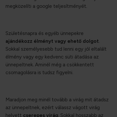
megközelíti a google teljesítményét.
Születésnapra és egyéb ünnepekre
ajándékozz élményt vagy ehető dolgot
.
Sokkal személyesebb tud lenni egy jól eltalált
élmény vagy egy kedvenc süti átadása az
ünnepeltnek. Aminél még a csökkentett
csomagolásra is tudsz figyelni.
Maradjon meg minél tovább a virág mit átadsz
az ünnepeltnek, ezért válassz vágott virág
helyett
cserepes virág
. Sokkal hosszabb az