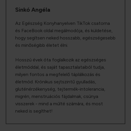
Sinkó Angéla
Az Egészség Konyhanyelven TikTok csatorna
és FaceBook oldal megálmodója, és küldetése,
hogy segítsen neked hosszabb, egészségesebb
és minőségibb életet élni.
Hosszú évek óta foglalkozik az egészséges
életmóddal, és saját tapasztalataiból tudja,
milyen fontos a megfelelő táplálkozás és
életmód. Krónikus sejtszintű gyulladás,
gluténérzékenység, tejtermék-intolerancia,
migrén, menstruációs fájdalmak, csúnya
visszerek - mind a múlté számára, és most
neked is segíthet!