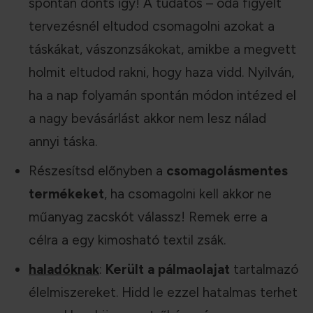
spontán dönts így! A tudatos – oda figyelt
tervezésnél eltudod csomagolni azokat a
táskákat, vászonzsákokat, amikbe a megvett
holmit eltudod rakni, hogy haza vidd. Nyilván,
ha a nap folyamán spontán módon intézed el
a nagy bevásárlást akkor nem lesz nálad
annyi táska.
Részesítsd előnyben a
csomagolásmentes
termékeket
, ha csomagolni kell akkor ne
műanyag zacskót válassz! Remek erre a
célra a egy kimosható textil zsák.
haladóknak
:
Került a pálmaolajat
tartalmazó
élelmiszereket. Hidd le ezzel hatalmas terhet