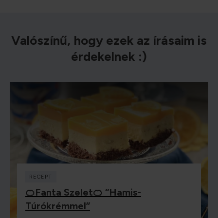
Valószínű, hogy ezek az írásaim is
érdekelnek :)
RECEPT
🍊Fanta Szelet🍊 “hamis-
Túrókrémmel”