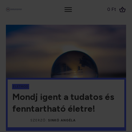
0 Ft
ÉLETMÓD
Mondj igent a tudatos és
fenntartható életre!
SZERZŐ:
SINKÓ ANGÉLA