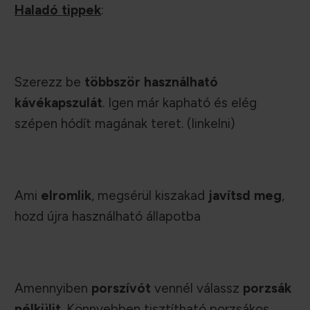
Haladó tippek
:
Szerezz be
többször használható
kávékapszulát
. Igen már kapható és elég
szépen hódít magának teret. (linkelni)
Ami
elromlik
, megsérül kiszakad
javítsd meg
,
hozd újra használható állapotba
Amennyiben
porszívót
vennél válassz
porzsák
nélkülit
. Könnyebben tisztítható porzsákos