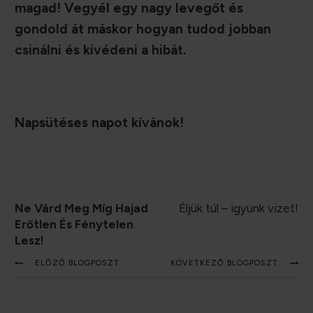
magad! Vegyél egy nagy levegőt és
gondold át máskor hogyan tudod jobban
csinálni és kivédeni a hibát.
Napsütéses napot kívánok!
Ne Várd Meg Míg Hajad
Éljük túl – igyunk vizet!
Erőtlen És Fénytelen
Lesz!
ELŐZŐ BLOGPOSZT
KÖVETKEZŐ BLOGPOSZT