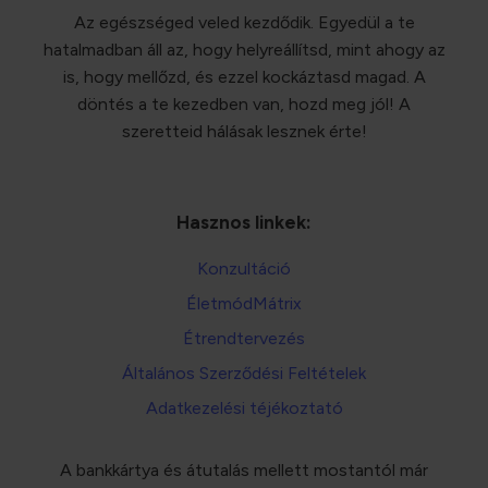
Az egészséged veled kezdődik. Egyedül a te
hatalmadban áll az, hogy helyreállítsd, mint ahogy az
is, hogy mellőzd, és ezzel kockáztasd magad. A
döntés a te kezedben van, hozd meg jól! A
szeretteid hálásak lesznek érte!
Hasznos linkek:
Konzultáció
ÉletmódMátrix
Étrendtervezés
Általános Szerződési Feltételek
Adatkezelési téjékoztató
A bankkártya és átutalás mellett mostantól már