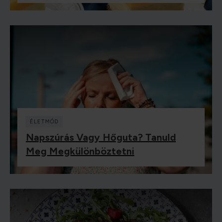
ÉLETMÓD
Napszúrás Vagy Hőguta? Tanuld
Meg Megkülönböztetni