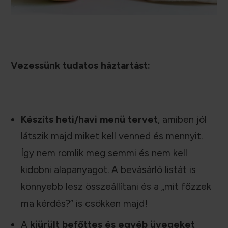
Vezessünk tudatos háztartást:
Készíts heti/havi menü tervet
, amiben jól
látszik majd miket kell venned és mennyit.
Így nem romlik meg semmi és nem kell
kidobni alapanyagot. A bevásárló listát is
könnyebb lesz összeállítani és a „mit főzzek
ma kérdés?” is csökken majd!
A
kiürült befőttes és egyéb üvegeket