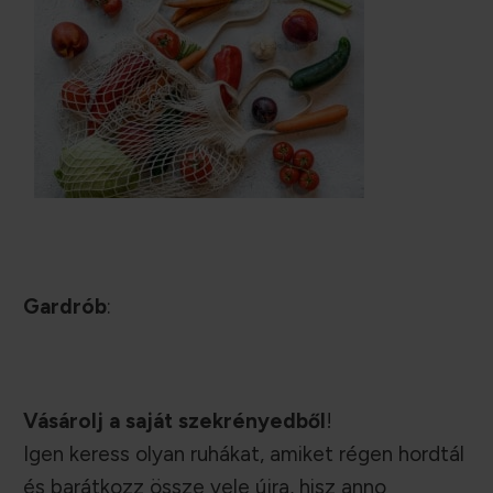
Gardrób
:
Vásárolj a saját szekrényedből
!
Igen keress olyan ruhákat, amiket régen hordtál
és barátkozz össze vele újra, hisz anno