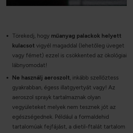
Törekedj, hogy
műanyag palackok helyett
kulacsot
vigyél magaddal (lehetőleg üveget
vagy fémet) ezzel is csökkented az ökológiai
lábnyomodat!
Ne használj aeroszolt
, inkább szellőztess
gyakrabban, égess illatgyertyát vagy! Az
aeroszol sprayk tartalmaznak olyan
vegyületeket melyek nem tesznek jót az
egészségednek. Például a formaldehid
tartalomúak fejfájást, a dietil-ftalát tartalom