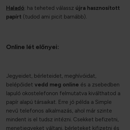
Haladó
: ha teheted válassz
újra hasznosított
papírt
(tudod ami picit barnább).
Online lét előnyei:
Jegyeidet, bérleteidet, meghívóidat,
belépőidet
vedd meg online
és a zsebedben
lapuló okostelefonon felmutatva kiválthatod a
papír alapú társaikat. Erre jó példa a Simple
nevű telefonos alkalmazás, ahol már szinte
mindent is el tudsz intézni. Csekket befizetni,
menetjegyeket váltani, bérleteket kifizetni és