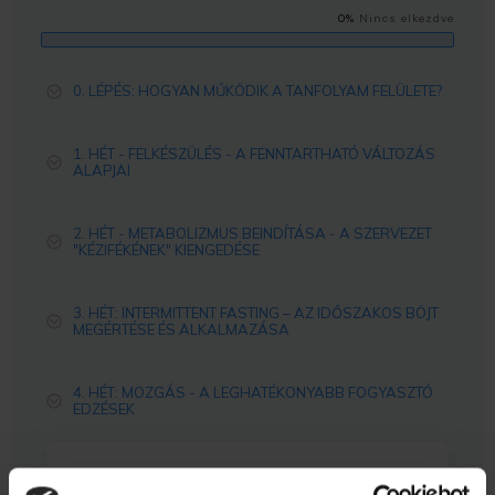
0%
Nincs elkezdve
0. LÉPÉS: HOGYAN MŰKÖDIK A TANFOLYAM FELÜLETE?
1. HÉT - FELKÉSZÜLÉS - A FENNTARTHATÓ VÁLTOZÁS
ALAPJAI
2. HÉT - METABOLIZMUS BEINDÍTÁSA - A SZERVEZET
"KÉZIFÉKÉNEK" KIENGEDÉSE
3. HÉT: INTERMITTENT FASTING – AZ IDŐSZAKOS BÖJT
MEGÉRTÉSE ÉS ALKALMAZÁSA
4. HÉT: MOZGÁS - A LEGHATÉKONYABB FOGYASZTÓ
EDZÉSEK
EDZÉSEK