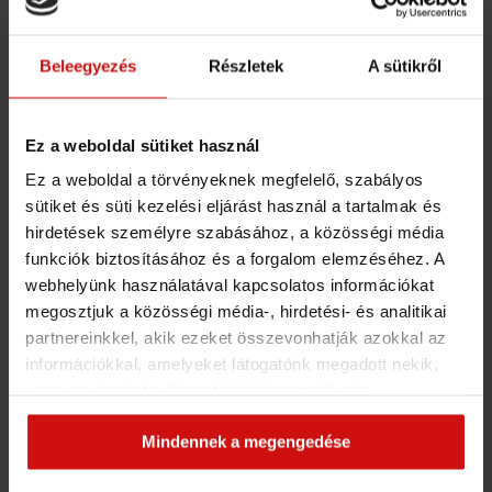
FIZETŐS KURZUS
Mi a különbség a zsírégtő és az izomépítő
mozgás között?
Beleegyezés
Részletek
A sütikről
FIZETŐS KURZUS
Az intervallumos edzés (HIIT) és az alacsony
Ez a weboldal sütiket használ
intenzitású kardió előnyei
Ez a weboldal a törvényeknek megfelelő, szabályos
FIZETŐS KURZUS
sütiket és süti kezelési eljárást használ a tartalmak és
Milyen mozgás a leghatékonyabb?
hirdetések személyre szabásához, a közösségi média
funkciók biztosításához és a forgalom elemzéséhez. A
FIZETŐS KURZUS
Hogyan kezdj el edzeni otthon?
webhelyünk használatával kapcsolatos információkat
megosztjuk a közösségi média-, hirdetési- és analitikai
FIZETŐS KURZUS
partnereinkkel, akik ezeket összevonhatják azokkal az
Példa egy heti edzéstervre
információkkal, amelyeket látogatónk megadott nekik,
vagy amelyeket a látogató által használt más
szolgáltatásokból gyűjtöttek. Elfogadásával segíti a
HÉTKÖZNAPI AKTIVITÁS
Mindennek a megengedése
munkánkat és nagyobb felhasználói élményt
biztosíthatunk mi is látogatóinknak.
5. HÉT: HORMONÁLIS EGYENSÚLY – A KORTIZOL ÉS AZ