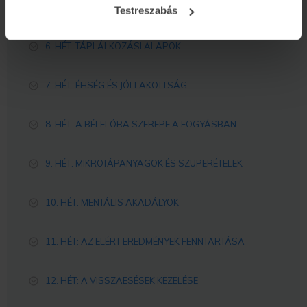
INZULIN KIEGYENSÚLYOZÁSA
Testreszabás
6. HÉT: TÁPLÁLKOZÁSI ALAPOK
7. HÉT: ÉHSÉG ÉS JÓLLAKOTTSÁG
8. HÉT: A BÉLFLÓRA SZEREPE A FOGYÁSBAN
9. HÉT: MIKROTÁPANYAGOK ÉS SZUPERÉTELEK
10. HÉT: MENTÁLIS AKADÁLYOK
11. HÉT: AZ ELÉRT EREDMÉNYEK FENNTARTÁSA
12. HÉT: A VISSZAESÉSEK KEZELÉSE