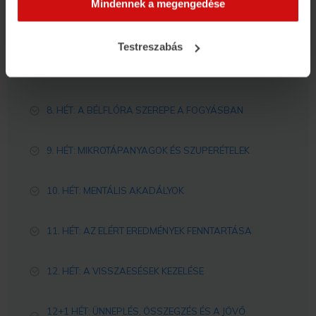
Mindennek a megengedése
munkánkat és nagyobb felhasználói élményt
biztosíthatunk mi is látogatóinknak.
6. HÉT: TÁPLÁLKOZÁSI ALAPOK
Testreszabás
7. HÉT: ÉHSÉG ÉS JÓLLAKOTTSÁG
8. HÉT: A BÉLFLÓRA SZEREPE A FOGYÁSBAN
9. HÉT: MIKROTÁPANYAGOK ÉS SZUPERÉTELEK
10. HÉT: MENTÁLIS AKADÁLYOK
11. HÉT: AZ ELÉRT EREDMÉNYEK FENNTARTÁSA
12. HÉT: A VISSZAESÉSEK KEZELÉSE
12+1 HÉT: ÜNNEPLÉS, ÖSSZEGZÉS ÉS A JÖVŐ