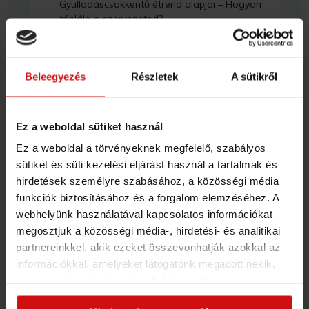
Gyulladáscsökkentő étrend alapjai – Hogyan
tápláld a szervezeted?
FIZETŐS KURZUS
A gyulladáscsökkentő étrend alapjai:
Beleegyezés
Részletek
A sütikről
FIZETŐS KURZUS
Egyszerű, gyulladáscsökkentő ételek receptjei:
Ez a weboldal sütiket használ
Ez a weboldal a törvényeknek megfelelő, szabályos
FELSZÍVÓDÁSI ZAVAROK
sütiket és süti kezelési eljárást használ a tartalmak és
hirdetések személyre szabásához, a közösségi média
3. HÉT: INTERMITTENT FASTING – AZ IDŐSZAKOS BÖJT
funkciók biztosításához és a forgalom elemzéséhez. A
MEGÉRTÉSE ÉS ALKALMAZÁSA
webhelyünk használatával kapcsolatos információkat
megosztjuk a közösségi média-, hirdetési- és analitikai
4. HÉT: MOZGÁS - A LEGHATÉKONYABB FOGYASZTÓ
partnereinkkel, akik ezeket összevonhatják azokkal az
EDZÉSEK
információkkal, amelyeket látogatónk megadott nekik,
vagy amelyeket a látogató által használt más
5. HÉT: HORMONÁLIS EGYENSÚLY – A KORTIZOL ÉS AZ
szolgáltatásokból gyűjtöttek. Elfogadásával segíti a
INZULIN KIEGYENSÚLYOZÁSA