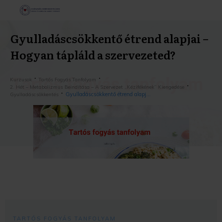
Gyulladáscsökkentő étrend alapjai –
Hogyan tápláld a szervezeted?
Kurzusok
Tartós Fogyás Tanfolyam
2. Hét – Metabolizmus Beindítása – A Szervezet „kézifékének” Kiengedése
Gyulladáscsökkentő étrend alapjai – Hogyan tápláld a szervezeted?
Gyulladáscsökkentés
TARTÓS FOGYÁS TANFOLYAM