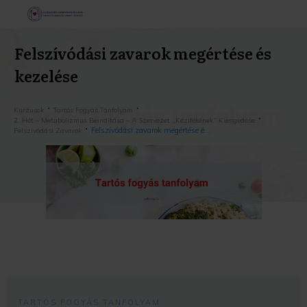
Felszívódási zavarok megértése és
kezelése
Kurzusok
Tartós Fogyás Tanfolyam
2. Hét – Metabolizmus Beindítása – A Szervezet „kézifékének” Kiengedése
Felszívódási zavarok megértése és kezelése
Felszívódási Zavarok
TARTÓS FOGYÁS TANFOLYAM