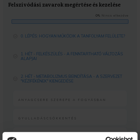
Felszívódási zavarok megértése és kezelése
0%
Nincs elkezdve
0. LÉPÉS: HOGYAN MŰKÖDIK A TANFOLYAM FELÜLETE?
1. HÉT - FELKÉSZÜLÉS - A FENNTARTHATÓ VÁLTOZÁS
ALAPJAI
2. HÉT - METABOLIZMUS BEINDÍTÁSA - A SZERVEZET
"KÉZIFÉKÉNEK" KIENGEDÉSE
ANYAGCSERE SZEREPE A FOGYÁSBAN
GYULLADÁSCSÖKKENTÉS
FELSZÍVÓDÁSI ZAVAROK