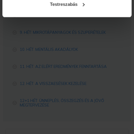
Testreszabás
8. HÉT: A BÉLFLÓRA SZEREPE A FOGYÁSBAN
9. HÉT: MIKROTÁPANYAGOK ÉS SZUPERÉTELEK
10. HÉT: MENTÁLIS AKADÁLYOK
11. HÉT: AZ ELÉRT EREDMÉNYEK FENNTARTÁSA
12. HÉT: A VISSZAESÉSEK KEZELÉSE
12+1 HÉT: ÜNNEPLÉS, ÖSSZEGZÉS ÉS A JÖVŐ
MEGTERVEZÉSE