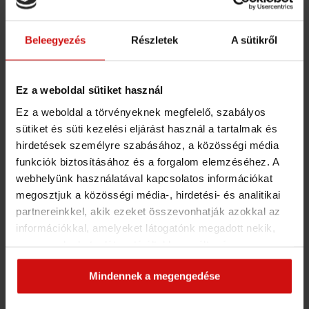
FIZETŐS KURZUS
Felszívódási zavarok megértése és kezelése
Beleegyezés
Részletek
A sütikről
FIZETŐS KURZUS
A felszívódási zavarok megértése
Ez a weboldal sütiket használ
Ez a weboldal a törvényeknek megfelelő, szabályos
3. HÉT: INTERMITTENT FASTING – AZ IDŐSZAKOS BÖJT
MEGÉRTÉSE ÉS ALKALMAZÁSA
sütiket és süti kezelési eljárást használ a tartalmak és
hirdetések személyre szabásához, a közösségi média
funkciók biztosításához és a forgalom elemzéséhez. A
4. HÉT: MOZGÁS - A LEGHATÉKONYABB FOGYASZTÓ
EDZÉSEK
webhelyünk használatával kapcsolatos információkat
megosztjuk a közösségi média-, hirdetési- és analitikai
partnereinkkel, akik ezeket összevonhatják azokkal az
5. HÉT: HORMONÁLIS EGYENSÚLY – A KORTIZOL ÉS AZ
INZULIN KIEGYENSÚLYOZÁSA
információkkal, amelyeket látogatónk megadott nekik,
vagy amelyeket a látogató által használt más
szolgáltatásokból gyűjtöttek. Elfogadásával segíti a
6. HÉT: TÁPLÁLKOZÁSI ALAPOK
Mindennek a megengedése
munkánkat és nagyobb felhasználói élményt
biztosíthatunk mi is látogatóinknak.
7. HÉT: ÉHSÉG ÉS JÓLLAKOTTSÁG