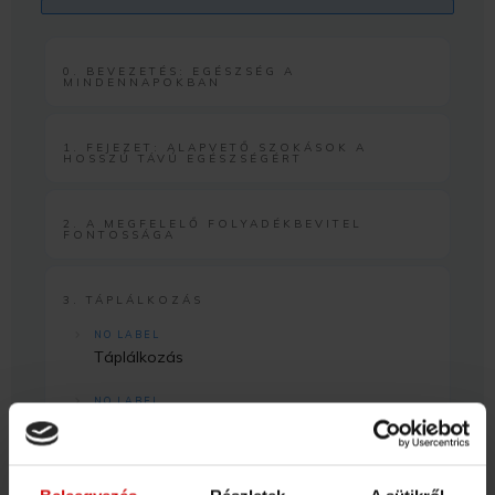
0. BEVEZETÉS: EGÉSZSÉG A
MINDENNAPOKBAN
1. FEJEZET: ALAPVETŐ SZOKÁSOK A
HOSSZÚ TÁVÚ EGÉSZSÉGÉRT
2. A MEGFELELŐ FOLYADÉKBEVITEL
FONTOSSÁGA
3. TÁPLÁLKOZÁS
NO LABEL
Táplálkozás
NO LABEL
Mi az a diéta?
NO LABEL
Diéta vagy életmódváltás