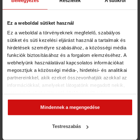
Beleegyezés
Részletek
A sütikről
NO LABEL
Mitől tápláló egy étel?
Ez a weboldal sütiket használ
NO LABEL
Ez a weboldal a törvényeknek megfelelő, szabályos
Kalória vagy tápanyag
sütiket és süti kezelési eljárást használ a tartalmak és
hirdetések személyre szabásához, a közösségi média
NO LABEL
Fermentálás
funkciók biztosításához és a forgalom elemzéséhez. A
webhelyünk használatával kapcsolatos információkat
NO LABEL
megosztjuk a közösségi média-, hirdetési- és analitikai
"Mentes" rejtély
partnereinkkel, akik ezeket összevonhatják azokkal az
információkkal, amelyeket látogatónk megadott nekik,
NO LABEL
Mennyi cukrot eszel meg valójában?
vagy amelyeket a látogató által használt más
szolgáltatásokból gyűjtöttek. Elfogadásával segíti a
Mindennek a megengedése
munkánkat és nagyobb felhasználói élményt
biztosíthatunk mi is látogatóinknak.
4. BÉLFLÓRA ÉS ROSTBEVITEL
Testreszabás
5. GYULLADÁSCSÖKKENTÉS