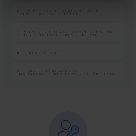
6. “JÓ ÉJSZAKÁT!”, AVAGY AZ ALVÁS
SZEREPE AZ EGÉSZSÉGBEN
7. MOZGÁS – HOGYAN LEGYÉL AKTÍV, HA
NINCS IDŐD EDZŐTEREMBE MENNI?
8. STRESSZKEZELÉS
9. FEJEZET: TÁMOGASD AZ
IMMUNRENDSZERED EGYSZERŰ LÉPÉSEKKEL